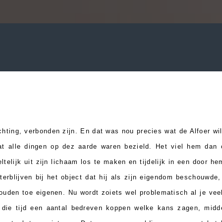
ichting, verbonden zijn. En dat was nou precies wat de Alfoer w
at alle dingen op dez aarde waren bezield. Het viel hem dan o
ltelijk uit zijn lichaam los te maken en tijdelijk in een door he
hterblijven bij het object dat hij als zijn eigendom beschouw
zouden toe eigenen. Nu wordt zoiets wel problematisch al je vee
n die tijd een aantal bedreven koppen welke kans zagen, mid