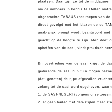
plaatsen. Daar zijn ze tot de middaguren
om de inwoners in kennis te stellen omtr
uitgebrachte TABAÜS (het roepen van de
direct gevolgd met het blazen op de TAN
anak-anak prompt wordt beantwoord met "K
geacht op de hoogte te zijn. Men doet di
opheffen van de sasi, vindt praktisch het
Bij overtreding van de sasi krijgt de 
gedurende de sasi hun tuin mogen bezoek
(dati-genoten) de rijpe afgevallen vruchte
zolang tot de sasi werd opgeheven, waarna
1. de SASI-NEGERI (volgens onze zegsma
2. er geen baileo met dati-stijlen meer sta