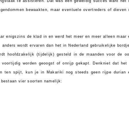
kingstaak te assisteren. Dat was een geweldig succes want h
 eigendommen bewaakten, maar eventuele overtreders of dieven 
ar enigszins de klad in en werd het meer en meer alleen maar 
s anders wordt ervaren dan het in Nederland gebruikelijke bordj
dt hoofdzakelijk (tijdelijk) gesteld in de maanden voor de oo
voortijdig worden geoogst of onrijp gekapt. Denkniet dat het
n ten spijt, kun je in Makariki nog steeds geen rijpe durian
 bestaan vier soorten namelijk: