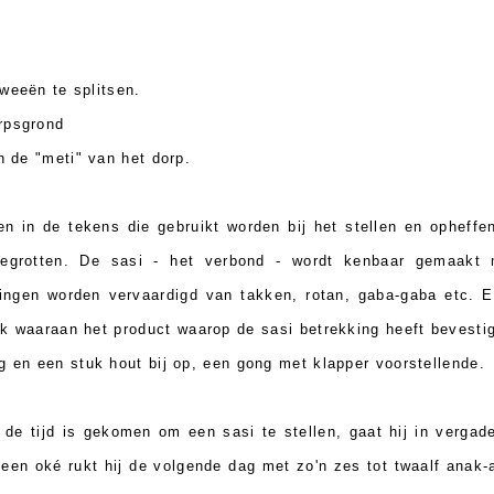
tweeën te splitsen.
orpsgrond
n de "meti" van het dorp.
en in de tekens die gebruikt worden bij het stellen en opheffen
egrotten. De sasi - het verbond - wordt kenbaar gemaakt
ingen worden vervaardigd van takken, rotan, gaba-gaba etc. Er
ok waaraan het product waarop de sasi betrekking heeft bevesti
g en een stuk hout bij op, een gong met klapper voorstellende.
e tijd is gekomen om een sasi te stellen, gaat hij in vergad
a een oké rukt hij de volgende dag met zo'n zes tot twaalf ana