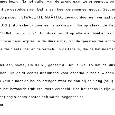
 mee bezig. Na het vallen van de avond gaan ze er opnieuw op ui
ent de gestelde sasi. Dat is een heel ceremonieel gedoe. Geop
 dorps-teun: SIWALETTE MAÄTITA, gevolgd door een verhaal bet
URI (tritonschelp) door een anak-kewan. Hierop slaakt de Kepa
ONI ...o...o...oh." Dit ritueel wordt op alle vier hoeken van
t overigens expres in de duisternis, om de geesten der voorou
zelfde plaats, het enige verschil is de tabaüs, die na het noeme
dader een boete, HAULERI, genaamd. Het is wel zo dat de du
en. Dit geldt echter uitsluitend voor onderhoud zoals wieden
n keurig naar de baileo brengen waar ze dan bij de tiang (stijl
 het bewaarde fruit etc. werd verdeeld. Hoe het thans in zijn 
n) nog slechts sporadisch wordt toegepast en
at.