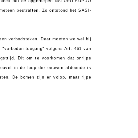
et bleek dat de opgeroepen NATURO AUPUO
meteen bestraften. Zo ontstond het SASI-
een verbodsteken. Daar moeten we wel bij
e "verboden toegang" volgens Art. 461 van
gsttijd. Dit om te voorkomen dat onrijpe
 euvel in de loop der eeuwen afdoende is
 eten. De bomen zijn er volop, maar rijpe