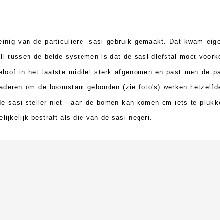
inig van de particuliere -sasi gebruik gemaakt. Dat kwam eige
l tussen de beide systemen is dat de sasi diefstal moet voor
loof in het laatste middel sterk afgenomen en past men de par
aderen om de boomstam gebonden (zie foto's) werken hetzelfde
e sasi-steller niet - aan de bomen kan komen om iets te plukken
lijkelijk bestraft als die van de sasi negeri.