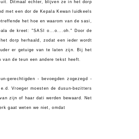
t. Ditmaal echter, blijven ze in het dorp
end met een dor de Kepala Kewan luidkeels
reffende het hoe en waarom van de sasi,
la de kreet: "SASI o...o....oh." Door de
 het dorp herhaald, zodat een ieder wordt
der er getuige van te laten zijn. Bij het
n van de teun een andere tekst heeft.
sun-gerechtigden - bevoegden zogezegd -
 e.d. Vroeger moesten de dusun-bezitters
) van zijn of haar dati werden bewaard. Net
werk gaat weten we niet, omdat