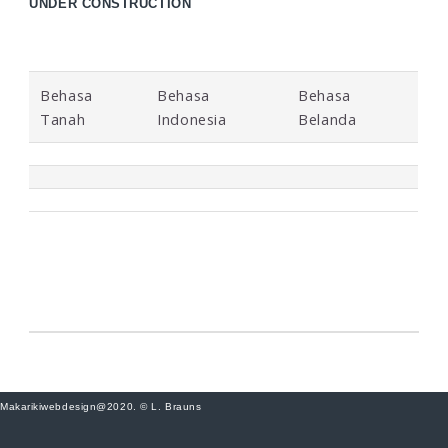
UNDER CONSTRUCTION
Behasa
Behasa
Behasa
Tanah
Indonesia
Belanda
Makarikiwebdesign@2020. © L. Brauns