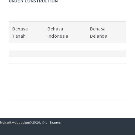
UNDER CONSTRUCTION
Behasa
Behasa
Behasa
Tanah
Indonesia
Belanda
Makarikiwebdesign@2020. © L. Brauns